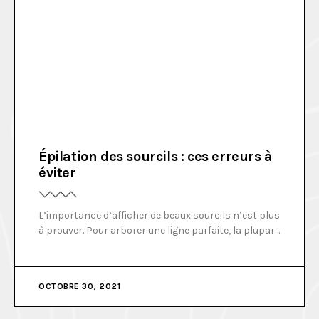
Épilation des sourcils : ces erreurs à
éviter
L’importance d’afficher de beaux sourcils n’est plus
à prouver. Pour arborer une ligne parfaite, la plupart
des femmes ont une routine bien établie. Mais
attention, certains gestes peuvent coûter cher à
votre regard ! Qui ne rêve pas d’afficher des sourcils
OCTOBRE 30, 2021
parfaits ? On le sait, ils ont une importance capitale
dans l’harmonie d’un visage.