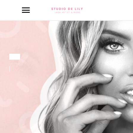
T
o
u
t
p
o
u
r
v
o
s
y
e
u
x
.
U
n
e
e
x
p
e
r
t
i
s
e
e
t
d
e
s
c
o
n
s
e
i
l
s
a
v
i
s
é
s
,
t
o
u
t
e
n
p
r
o
f
i
t
a
n
t
d
'
u
n
m
o
m
e
n
t
p
r
i
v
i
l
é
g
i
é
.