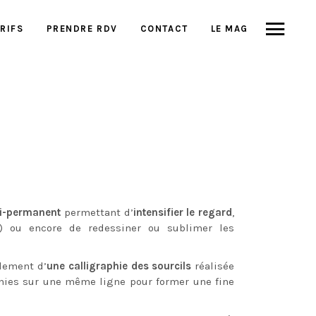
RIFS
PRENDRE RDV
CONTACT
LE MAG
i-permanent
permettant d’
intensifier le regard
,
) ou encore de redessiner ou sublimer les
llement d’
une calligraphie des sourcils
réalisée
éunies sur une même ligne pour former une fine