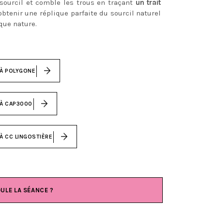
sourcil et comble les trous en traçant
un trait
obtenir une réplique parfaite du sourcil naturel
 que nature.
 À POLYGONE
 À CAP3000
À CC LINGOSTIÈRE
ULE LA SÉANCE ?