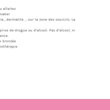
u allaitez
emaker
a , dermatite … sur la zone des sourcils. La
rise de drogue ou d’alcool. Pas d’alcool, ni
ance.
p» bronzée
iothérapie