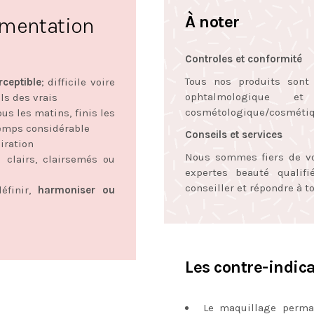
À noter
gmentation
Controles et conformité
Tous nos produits sont
rceptible
; difficile voire
ophtalmologique e
ls des vrais
cosmétologique/cosmétiq
us les matins, finis les
temps considérable
Conseils et services
piration
Nous sommes fiers de vou
s clairs, clairsemés ou
expertes beauté qualif
conseiller et répondre à t
éfinir,
harmoniser ou
Les contre-indic
Le maquillage perman